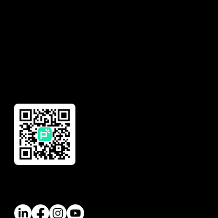
Insurance
Need help with your
account?
Financial Management
Global Remittance
Reward
Download Our App
Follow Us